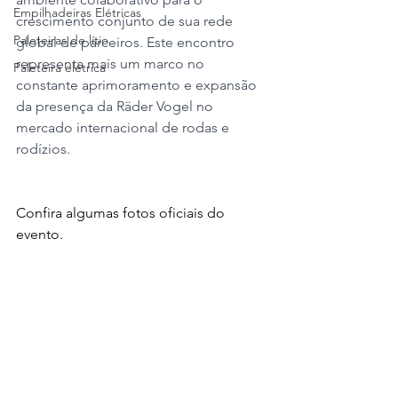
Empilhadeiras Elétricas
crescimento conjunto de sua rede 
Paleteiras de lítio
global de parceiros. Este encontro 
representa mais um marco no 
Paleteira elétrica
constante aprimoramento e expansão 
da presença da Räder Vogel no 
mercado internacional de rodas e 
rodízios.
Confira algumas fotos oficiais do 
evento.