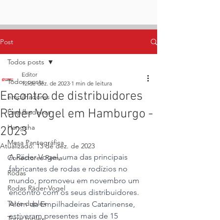
Post
Todos posts
Editor
Todos posts
12 de dez. de 2023
1 min de leitura
Encontro de distribuidores
empilhadores
Räder Vogel em Hamburgo -
Empilhadeiras
Hangcha
2023
Mesa Pantográfica
Atualizado:
13 de dez. de 2023
A Räder Vogel, uma das principais 
Conectores Rema
fabricantes de rodas e rodízios no 
Rodas
mundo, promoveu em novembro um 
Rodas Räder-Vogel
encontro com os seus distribuidores. 
Torre duplex
Além da Empilhadeiras Catarinense, 
estiveram presentes mais de 15 
Torre triplex