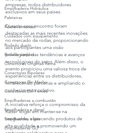
empresas, todos distribuidores 
Empilhadeira Hidráulica
exclusivos em seus países. 
Paleteiras
Durante esse encontro foram 
Paleteira manual
destacadas as mais recentes inovações 
Cuidados com equipamento
no mercado de rodas, proporcionando 
Rodado duplo
aos participantes uma visão 
Rodado simples
privilegiada das tendências e avanços 
tecnológicos do setor. Além disso, o 
Conectores Originais Rema
evento propiciou uma valiosa troca de 
Conectores Bipolares
experiências entre os distribuidores, 
Conectores Din Macho
fortalecendo parcerias e ampliando o 
conhecimento coletivo.
Conectores Din Fêmea
Empilhadeiras a combustão
A iniciativa reforça o compromisso da 
Empilhadeira a diesel
Räder Vogel em manter-se na 
vanguarda, oferecendo produtos de 
Empilhadeira a gás
alta qualidade e promovendo um 
Empilhadeiras GLP
ambiente colaborativo para o 